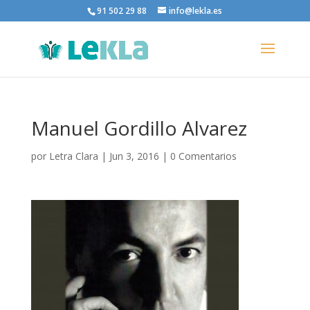
91 502 29 88
info@lekla.es
Manuel Gordillo Alvarez
por
Letra Clara
|
Jun 3, 2016
|
0 Comentarios