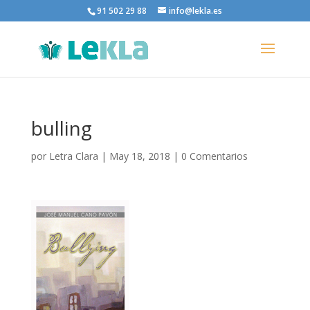
91 502 29 88
info@lekla.es
bulling
por
Letra Clara
|
May 18, 2018
|
0 Comentarios