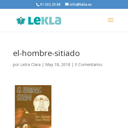
91 502 29 88
info@lekla.es
el-hombre-sitiado
por
Letra Clara
|
May 18, 2018
|
0 Comentarios