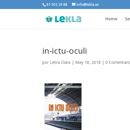
91 502 29 88
info@lekla.es
Home
Se
in-ictu-oculi
por
Letra Clara
|
May 18, 2018
|
0 Comentari