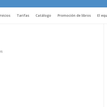
rvicios
Tarifas
Catálogo
Promoción de libros
El eq
os