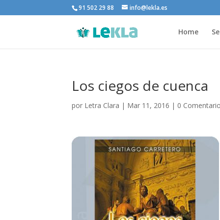
91 502 29 88
info@lekla.es
Home
Se
Los ciegos de cuenca
por
Letra Clara
|
Mar 11, 2016
|
0 Comentari