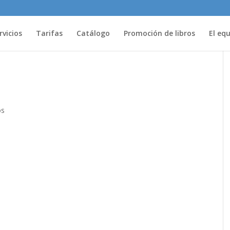
rvicios
Tarifas
Catálogo
Promoción de libros
El eq
os