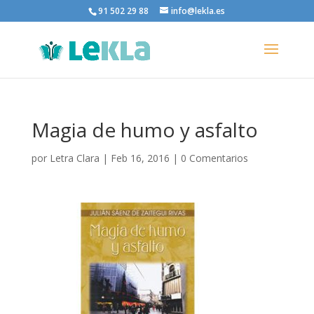
91 502 29 88
info@lekla.es
Magia de humo y asfalto
por
Letra Clara
|
Feb 16, 2016
|
0 Comentarios