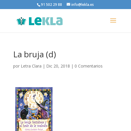
91 502 29 88
info@lekla.es
La bruja (d)
por
Letra Clara
|
Dic 20, 2018
|
0 Comentarios