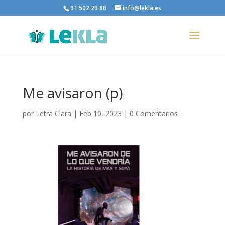
91 502 29 88
info@lekla.es
Me avisaron (p)
por
Letra Clara
|
Feb 10, 2023
|
0 Comentarios