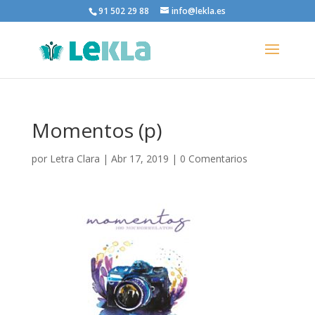
91 502 29 88
info@lekla.es
Momentos (p)
por
Letra Clara
|
Abr 17, 2019
|
0 Comentarios