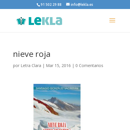
91 502 29 88
info@lekla.es
nieve roja
por
Letra Clara
|
Mar 15, 2016
|
0 Comentarios