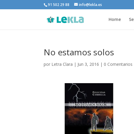
91 502 29 88
info@lekla.es
Home
Se
No estamos solos
por
Letra Clara
|
Jun 3, 2016
|
0 Comentarios