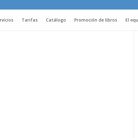
rvicios
Tarifas
Catálogo
Promoción de libros
El eq