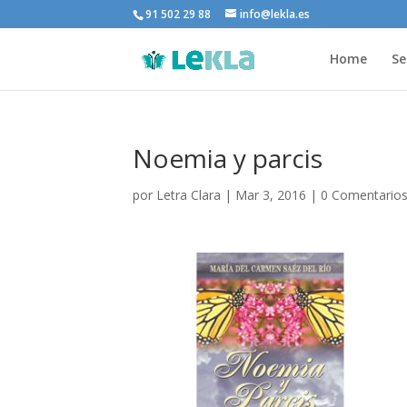
91 502 29 88
info@lekla.es
Home
Se
Noemia y parcis
por
Letra Clara
|
Mar 3, 2016
|
0 Comentario