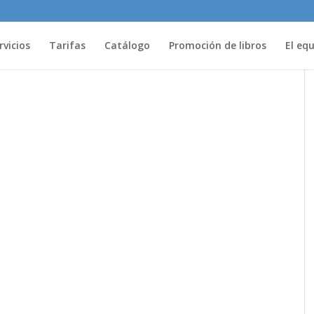
rvicios
Tarifas
Catálogo
Promoción de libros
El eq
s