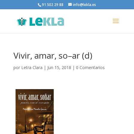
91 502 29 88
info@lekla.es
Vivir, amar, so–ar (d)
por
Letra Clara
|
Jun 15, 2018
|
0 Comentarios