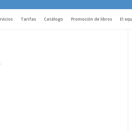
rvicios
Tarifas
Catálogo
Promoción de libros
El eq
s