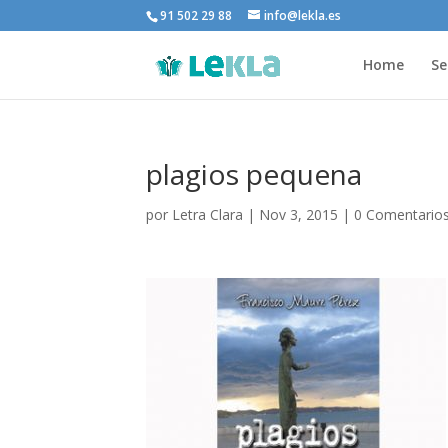
91 502 29 88
info@lekla.es
Home
Se
plagios pequena
por
Letra Clara
|
Nov 3, 2015
|
0 Comentario