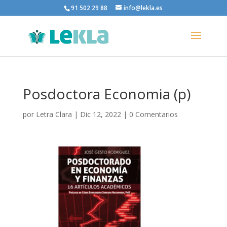
91 502 29 88
info@lekla.es
Posdoctora Economia (p)
por
Letra Clara
|
Dic 12, 2022
|
0 Comentarios