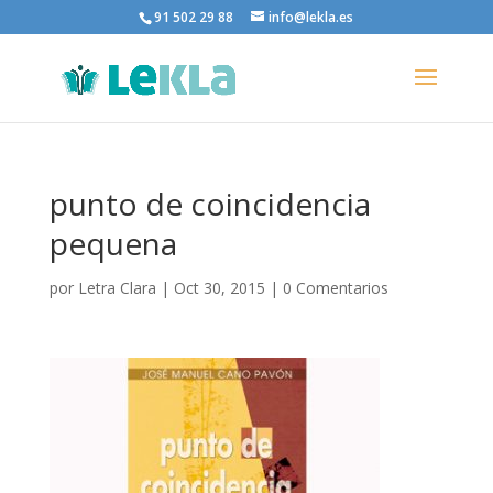
91 502 29 88
info@lekla.es
punto de coincidencia
pequena
por
Letra Clara
|
Oct 30, 2015
|
0 Comentarios