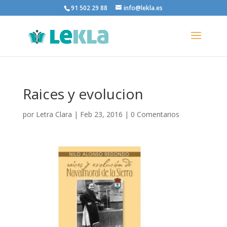
91 502 29 88
info@lekla.es
Raices y evolucion
por
Letra Clara
|
Feb 23, 2016
|
0 Comentarios