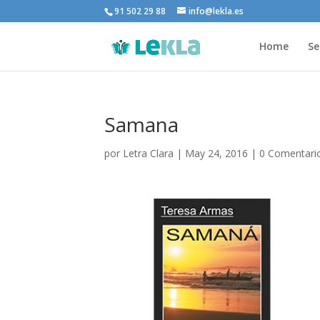
91 502 29 88
info@lekla.es
Home
Se
Samana
por
Letra Clara
|
May 24, 2016
|
0 Comentari