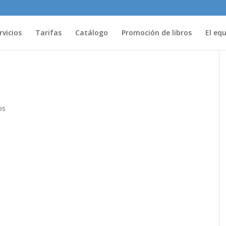
rvicios
Tarifas
Catálogo
Promoción de libros
El eq
os