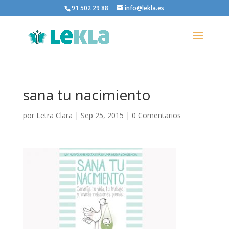
91 502 29 88
info@lekla.es
sana tu nacimiento
por
Letra Clara
|
Sep 25, 2015
|
0 Comentarios