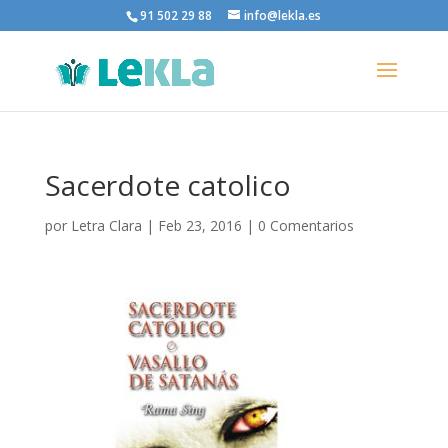
91 502 29 88
info@lekla.es
Sacerdote catolico
por
Letra Clara
|
Feb 23, 2016
|
0 Comentarios