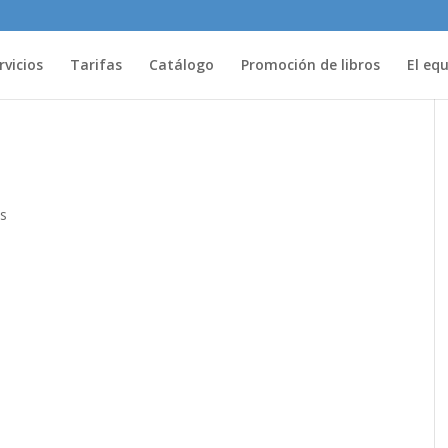
rvicios
Tarifas
Catálogo
Promoción de libros
El eq
s