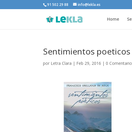
91 502 29 88
info@lekla.es
Home
Se
Sentimientos poeticos
por
Letra Clara
|
Feb 29, 2016
|
0 Comentario