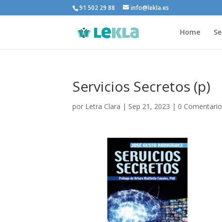
91 502 29 88
info@lekla.es
Home
Se
Servicios Secretos (p)
por
Letra Clara
|
Sep 21, 2023
|
0 Comentario