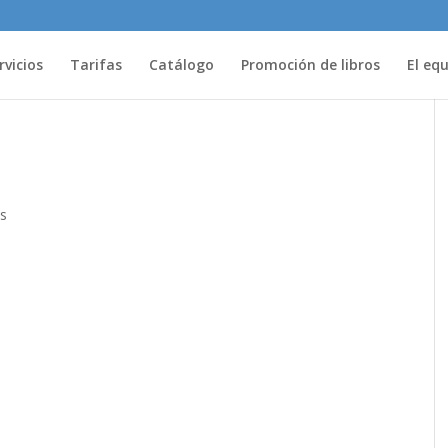
rvicios
Tarifas
Catálogo
Promoción de libros
El eq
s