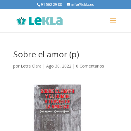
91 502 29 88
info@lekla.es
Sobre el amor (p)
por
Letra Clara
|
Ago 30, 2022
|
0 Comentarios