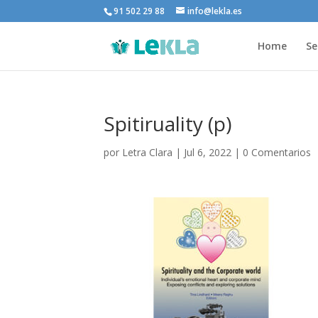
91 502 29 88
info@lekla.es
Home
Se
Spitiruality (p)
por
Letra Clara
|
Jul 6, 2022
|
0 Comentarios