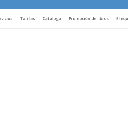
rvicios
Tarifas
Catálogo
Promoción de libros
El eq