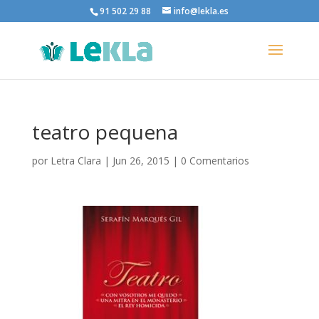
91 502 29 88
info@lekla.es
teatro pequena
por
Letra Clara
|
Jun 26, 2015
|
0 Comentarios