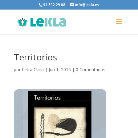
91 502 29 88
info@lekla.es
Territorios
por
Letra Clara
|
Jun 1, 2016
|
0 Comentarios