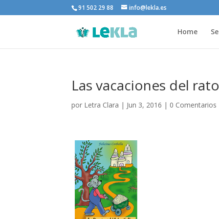
91 502 29 88
info@lekla.es
Home
Se
Las vacaciones del rat
por
Letra Clara
|
Jun 3, 2016
|
0 Comentarios