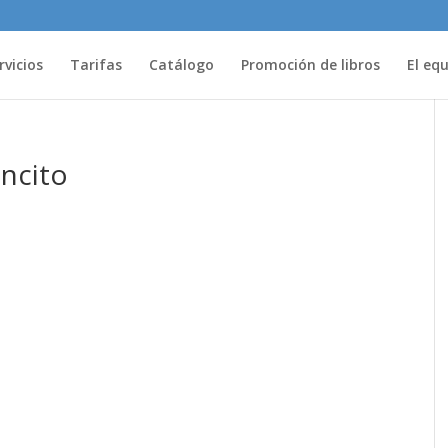
rvicios
Tarifas
Catálogo
Promoción de libros
El eq
oncito