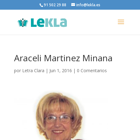
91 502 29 88
info@lekla.es
Araceli Martinez Minana
por
Letra Clara
|
Jun 1, 2016
|
0 Comentarios