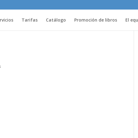
rvicios
Tarifas
Catálogo
Promoción de libros
El eq
s