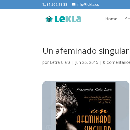
91 502 29 88
info@lekla.es
Home
Se
Un afeminado singular
por
Letra Clara
|
Jun 26, 2015
|
0 Comentario