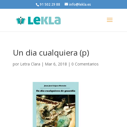
91 502 29 88
info@lekla.es
Un dia cualquiera (p)
por
Letra Clara
|
Mar 6, 2018
|
0 Comentarios