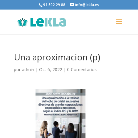
91 502 29 88
info@lekla.es
Una aproximacion (p)
por
admin
|
Oct 6, 2022
|
0 Comentarios