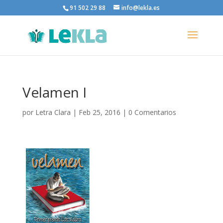
91 502 29 88
info@lekla.es
Velamen I
por
Letra Clara
|
Feb 25, 2016
|
0 Comentarios