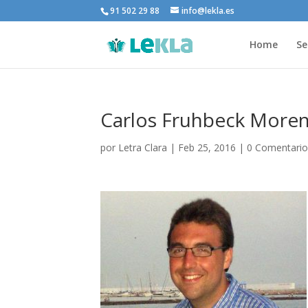
91 502 29 88
info@lekla.es
Home
Se
Carlos Fruhbeck More
por
Letra Clara
|
Feb 25, 2016
|
0 Comentario