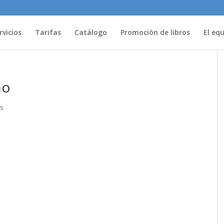
rvicios
Tarifas
Catálogo
Promoción de libros
El eq
no
s