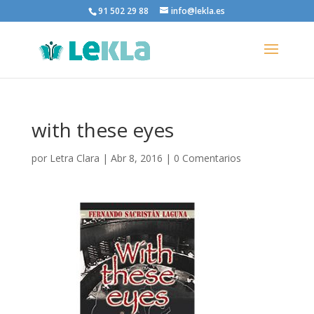
91 502 29 88
info@lekla.es
with these eyes
por
Letra Clara
|
Abr 8, 2016
|
0 Comentarios