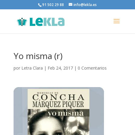
91 502 29 88
info@lekla.es
Yo misma (r)
por
Letra Clara
|
Feb 24, 2017
|
0 Comentarios