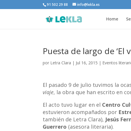
91 502 29 88
info@lekla.es
Home
Se
Puesta de largo de ‘El v
por
Letra Clara
|
Jul 16, 2015
|
Eventos literar
El pasado 9 de julio tuvimos la oca
viaje
, la obra que han escrito en c
El acto tuvo lugar en el
Centro Cul
estuvieron acompañados por
Estr
también de Letra Clara),
Jesús Fer
Guerrero
(asesora literaria).