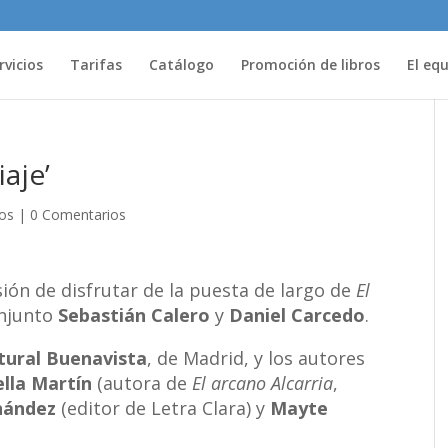
rvicios
Tarifas
Catálogo
Promoción de libros
El eq
iaje’
ios
|
0 Comentarios
sión de disfrutar de la puesta de largo de
El
onjunto
Sebastián Calero
y
Daniel Carcedo
.
tural Buenavista
, de Madrid, y los autores
ella Martín
(autora de
El arcano Alcarria
,
nández
(editor de Letra Clara) y
Mayte