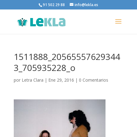
91 502 29 88
info@lekla.es
1511888_20565557629344
3_705935228_o
por
Letra Clara
|
Ene 29, 2016
|
0 Comentarios