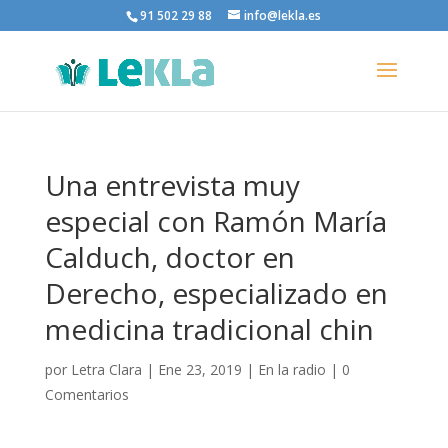
91 502 29 88
info@lekla.es
Una entrevista muy
especial con Ramón María
Calduch, doctor en
Derecho, especializado en
medicina tradicional chin
por
Letra Clara
|
Ene 23, 2019
|
En la radio
|
0
Comentarios