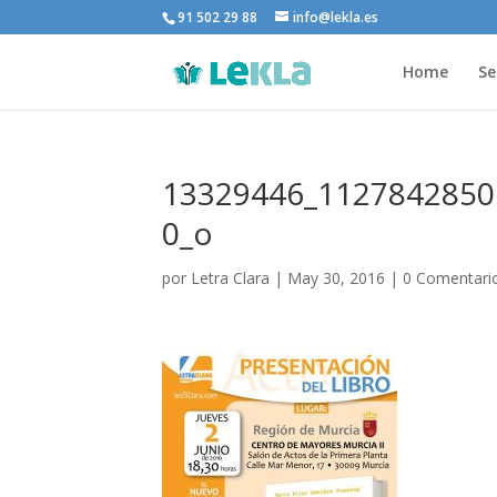
91 502 29 88
info@lekla.es
Home
Se
13329446_1127842850
0_o
por
Letra Clara
|
May 30, 2016
|
0 Comentari