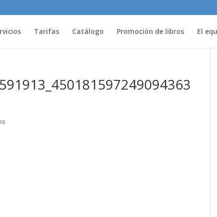
rvicios
Tarifas
Catálogo
Promoción de libros
El eq
591913_450181597249094363
os