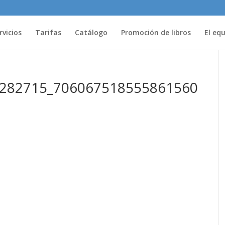
rvicios
Tarifas
Catálogo
Promoción de libros
El eq
282715_706067518555861560