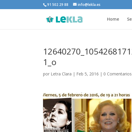
91 502 29 88
info@lekla.es
Home
Se
12640270_1054268171
1_o
por
Letra Clara
|
Feb 5, 2016
|
0 Comentarios