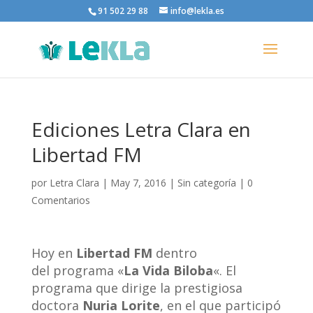
91 502 29 88
info@lekla.es
Ediciones Letra Clara en
Libertad FM
por
Letra Clara
|
May 7, 2016
|
Sin categoría
|
0
Comentarios
Hoy en
Libertad FM
dentro
del programa «
La Vida Biloba
«. El
programa que dirige la prestigiosa
doctora
Nuria Lorite
, en el que participó