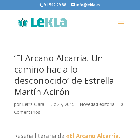
91 502 29 88
info@lekla.es
‘El Arcano Alcarria. Un
camino hacia lo
desconocido’ de Estrella
Martín Acirón
por
Letra Clara
|
Dic 27, 2015
|
Novedad editorial
|
0
Comentarios
Reseña literaria de
«El Arcano Alcarria.