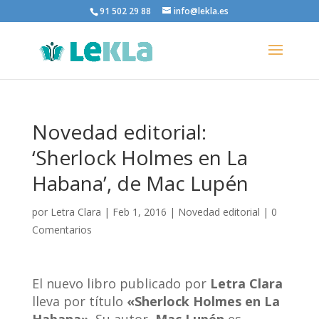
91 502 29 88
info@lekla.es
Novedad editorial:
‘Sherlock Holmes en La
Habana’, de Mac Lupén
por
Letra Clara
|
Feb 1, 2016
|
Novedad editorial
|
0
Comentarios
El nuevo libro publicado por
Letra Clara
lleva por título
«Sherlock Holmes en La