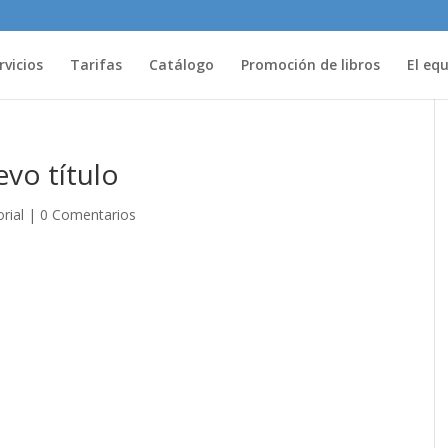
rvicios
Tarifas
Catálogo
Promoción de libros
El eq
vo título
rial
|
0 Comentarios